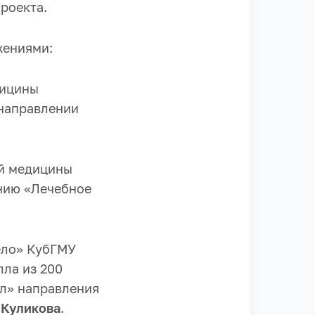
роекта.
жениями:
дицины
 направлении
ой медицины
ению «Лечебное
ело» КубГМУ
лла из 200
л» направления
 Куликова
.