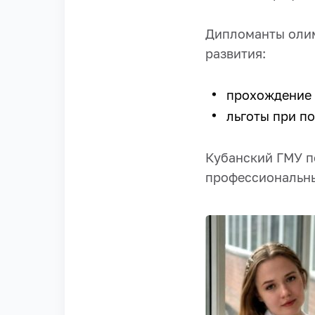
Дипломанты олим
развития:
прохождение 
льготы при п
Кубанский ГМУ п
профессиональны