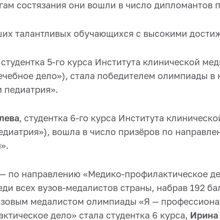
гам состязания они вошли в число дипломантов п
их талантливых обучающихся с высокими дости
, студентка 5‑го курса Института клинической ме
ечебное дело»), стала победителем олимпиады в
и педиатрия».
лева
, студентка 6‑го курса Института клиническ
едиатрия»), вошла в число призёров по направл
».
 — по направлению «Медико-профилактическое д
еди всех вузов-медалистов страны, набрав 192 ба
зовым медалистом олимпиады «Я — профессиона
ктическое дело» стала студентка 6 курса,
Ирина