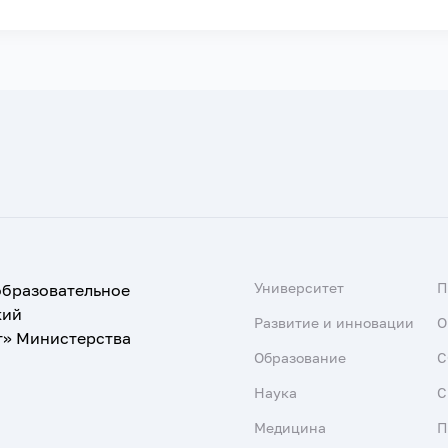
Университет
образовательное
кий
Развитие и инновации
О
т» Министерства
Образование
С
Наука
С
Медицина
П