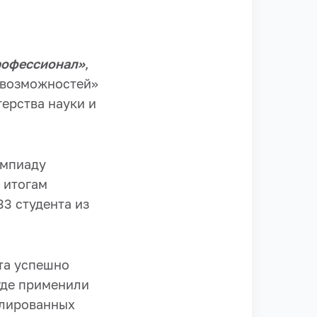
рофессионал»
,
 возможностей»
ерства науки и
импиаду
о итогам
3 студента из
та успешно
где применили
улированных