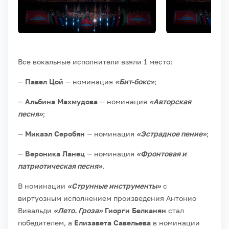
Все вокальные исполнители взяли 1 место:
—
Павел Цой
— номинация
«Бит-бокс»
;
—
Альбина Махмудова
— номинация
«Авторская
песня»
;
—
Микаэл Серобян
— номинация
«Эстрадное пение»
;
—
Вероника Ланец
— номинация
«Фронтовая и
патриотическая песня»
.
В номинации
«Струнные инструменты»
с
виртуозным исполнением произведения Антонио
Вивальди
«Лето. Гроза»
Гиорги Белканян
стал
победителем, а
Елизавета Савельева
в номинации