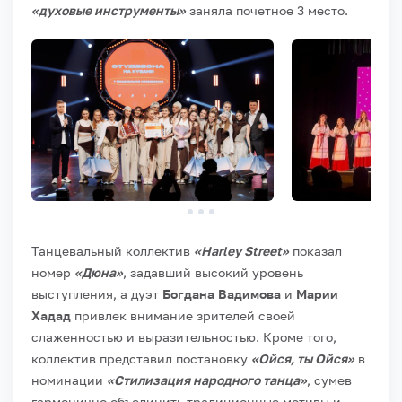
«духовые инструменты»
заняла почетное 3 место.
Танцевальный коллектив
«Harley Street»
показал
номер
«Дюна»
, задавший высокий уровень
выступления, а дуэт
Богдана Вадимова
и
Марии
Хадад
привлек внимание зрителей своей
слаженностью и выразительностью. Кроме того,
коллектив представил постановку
«Ойся, ты Ойся»
в
номинации
«Стилизация народного танца»
, сумев
гармонично объединить традиционные мотивы и