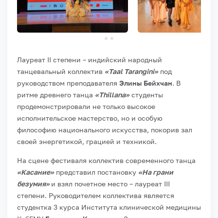
Лауреат II степени – индийский народный
танцевальный коллектив
«Taal Tarangini»
под
руководством преподавателя
Элины Бейхчан
. В
ритме древнего танца
«Thillana»
студенты
продемонстрировали не только высокое
исполнительское мастерство, но и особую
философию национального искусства, покорив зал
своей энергетикой, грацией и техникой.
На сцене фестиваля коллектив современного танца
«Касание»
представил постановку
«На грани
безумия»
и взял почетное место – лауреат III
степени. Руководителем коллектива является
студентка 3 курса Института клинической медицины