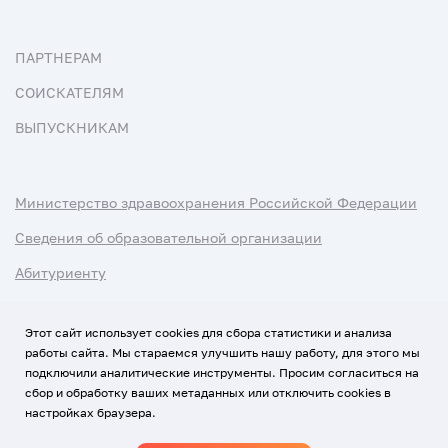
ПАРТНЕРАМ
СОИСКАТЕЛЯМ
ВЫПУСКНИКАМ
Министерство здравоохранения Российской Федерации
Сведения об образовательной организации
Абитуриенту
Наука и университеты
Этот сайт использует cookies для сбора статистики и анализа
работы сайта. Мы стараемся улучшить нашу работу, для этого мы
Условия использования материалов
подключили аналитические инструменты. Просим согласиться на
Политика обработки персональных данных
сбор и обработку ваших метаданных или отключить cookies в
настройках браузера.
Использование Cookies