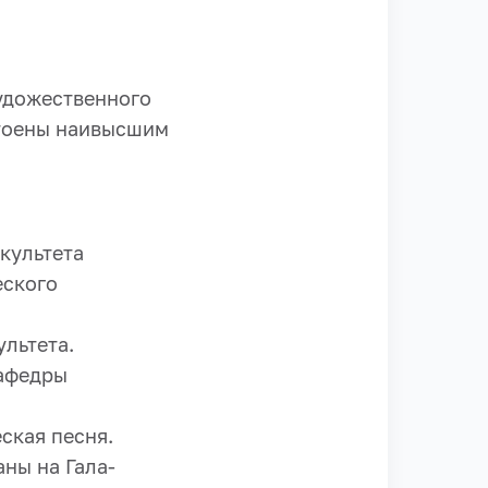
удожественного
стоены наивысшим
акультета
еского
ультета.
кафедры
ская песня.
ны на Гала-