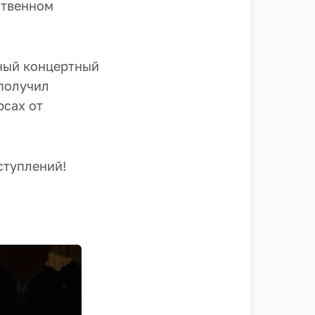
ственном
ный концертный
 получил
рсах от
ступлений!