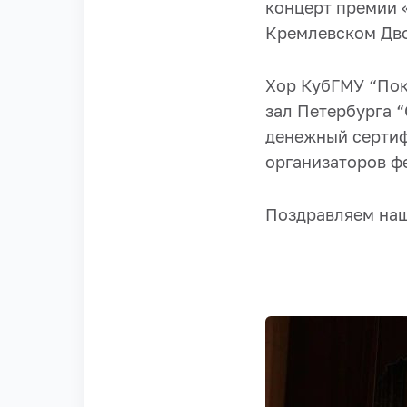
концерт премии 
Кремлевском Дв
Хор КубГМУ “Пок
зал Петербурга “
денежный сертифи
организаторов ф
Поздравляем наш