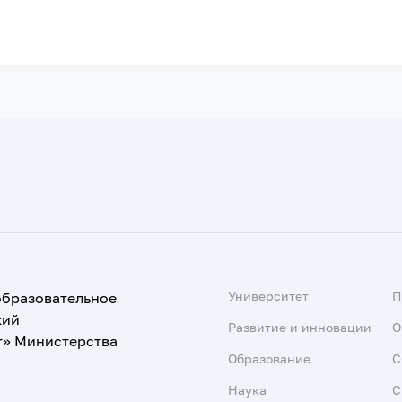
Университет
образовательное
кий
Развитие и инновации
О
т» Министерства
Образование
С
Наука
С