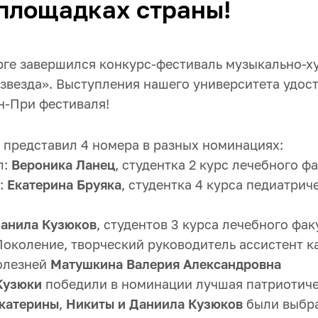
площадках страны!
рге завершился конкурс-фестиваль музыкально-х
 звезда». Выступления нашего университета удо
н-При фестиваля!
 представил 4 номера в разных номинациях:
л:
Вероника Ланец
, студентка 2 курс лечебного ф
:
Екатерина Бруяка
, студентка 4 курса педиатрич
Данила Кузюков
, студентов 3 курса лечебного фак
Поколение, творческий руководитель ассистент 
олезней
Матушкина Валерия Александровна
Кузюки
победили в номинации лучшая патриотиче
Екатерины
,
Никиты и Даниила Кузюков
были выбра