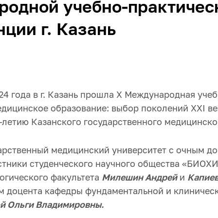
родной учебно-практичес
ции г. Казань
024 года в г. Казань прошла X Международная уче
дицинское образование: выбор поколений XXI ве
-летию Казанского государственного медицинско
арственный медицинский университет с очным д
стники студенческого научного общества «БИОХ
логического факультета
Милешин Андрей
и
Капиев
м доцента кафедры фундаментальной и клиничес
й Ольги Владимировны.