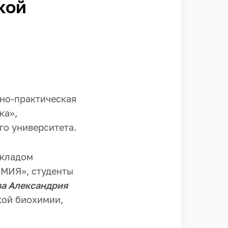
кой
бно-практическая
ка»,
го университета.
окладом
ИМИЯ», студенты
а Александрия
кой биохимии,