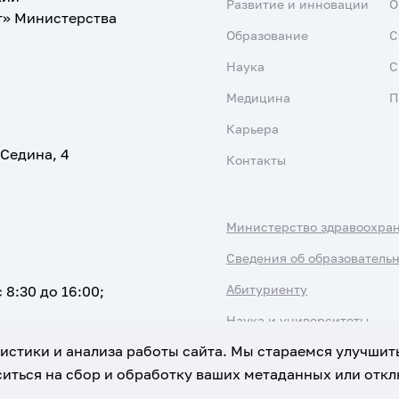
Развитие и инновации
О
т» Министерства
Образование
С
Наука
С
Медицина
П
Карьера
 Седина, 4
Контакты
Министерство здравоохра
Сведения об образователь
Абитуриенту
 8:30 до 16:00;
Наука и университеты
атистики и анализа работы сайта. Мы стараемся улучшит
иться на сбор и обработку ваших метаданных или отклю