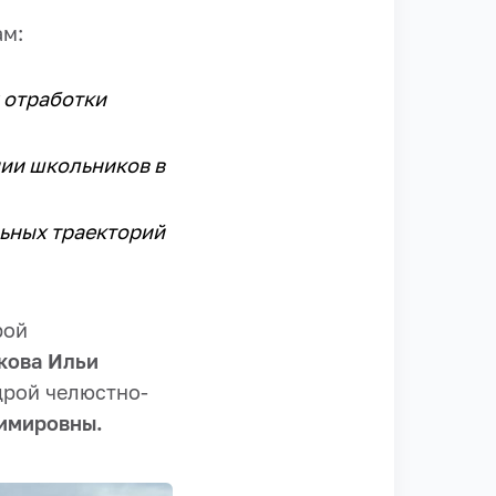
ам:
 отработки
ии школьников в
ьных траекторий
рой
кова Ильи
дрой челюстно-
димировны.