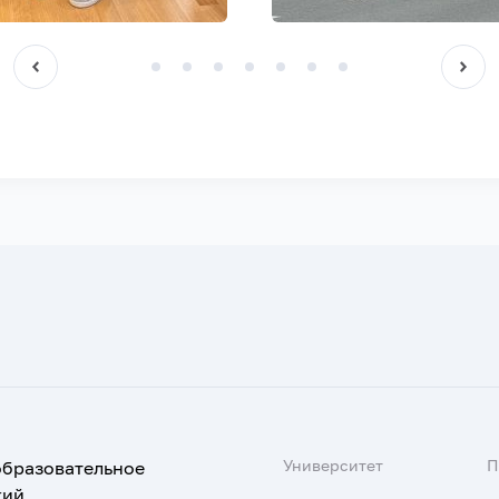
Университет
образовательное
кий