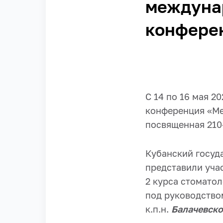
междуна
конферен
С 14 по 16 мая 2
конференция «Ме
посвященная 210
Кубанский госуд
представили уча
2 курса стомато
под руководство
к.п.н.
Балачевско