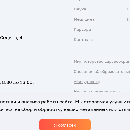
Наука
С
Медицина
П
Карьера
 Седина, 4
Контакты
Министерство здравоохра
Сведения об образователь
Абитуриенту
 8:30 до 16:00;
Наука и университеты
атистики и анализа работы сайта. Мы стараемся улучшит
иться на сбор и обработку ваших метаданных или отклю
Я согласен
Использование Cookies
Политика обработки персональны