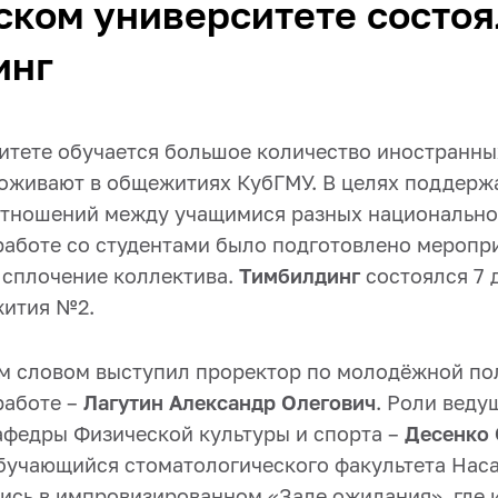
ком университете состоя
инг
итете обучается большое количество иностранны
роживают в общежитиях КубГМУ. В целях поддерж
тношений между учащимися разных национально
работе со студентами было подготовлено меропр
 сплочение коллектива.
Тимбилдинг
состоялся 7 
жития №2.
м словом выступил проректор по молодёжной по
работе –
Лагутин Александр Олегович
. Роли веду
афедры Физической культуры и спорта –
Десенко 
бучающийся стоматологического факультета Нас
ись в импровизированном «Зале ожидания», где 