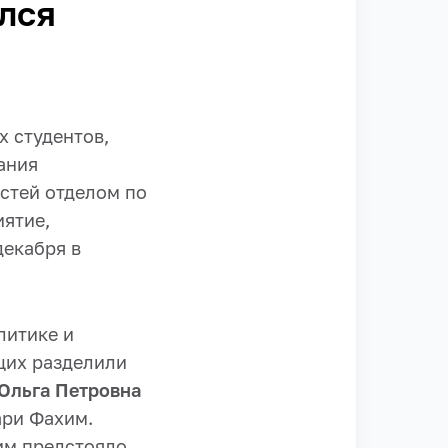
лся
х студентов,
ания
стей отделом по
иятие,
декабря в
литике и
щих разделили
Ольга Петровна
ари Фахим.
им предстояло