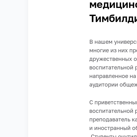
медицинс
Тимбилд
В нашем универс
многие из них п
дружественных о
воспитательной 
направленное на
аудитории обще
С приветственны
воспитательной 
преподаватель к
и иностранный о
Студенты очутил