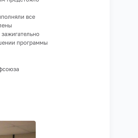
ыполняли все
лены
 зажигательно
ршении программы
фсоюза
о