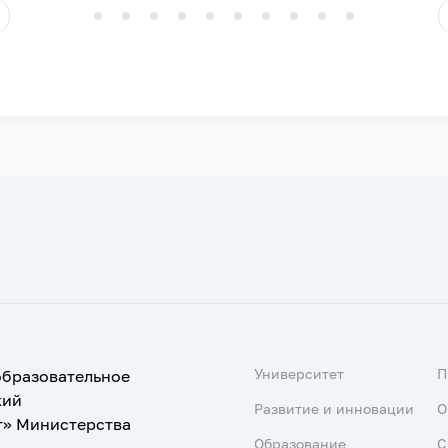
Университет
образовательное
кий
Развитие и инновации
О
т» Министерства
Образование
С