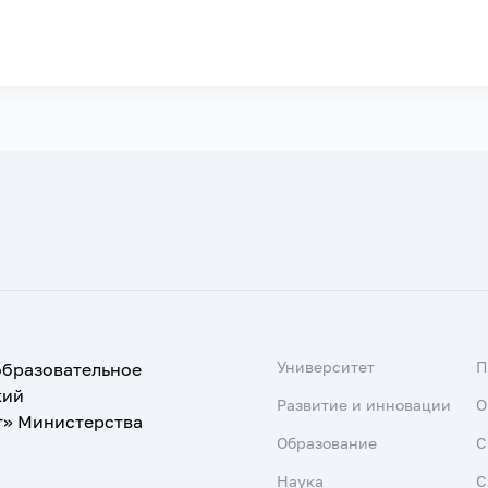
Университет
образовательное
кий
Развитие и инновации
О
т» Министерства
Образование
С
Наука
С