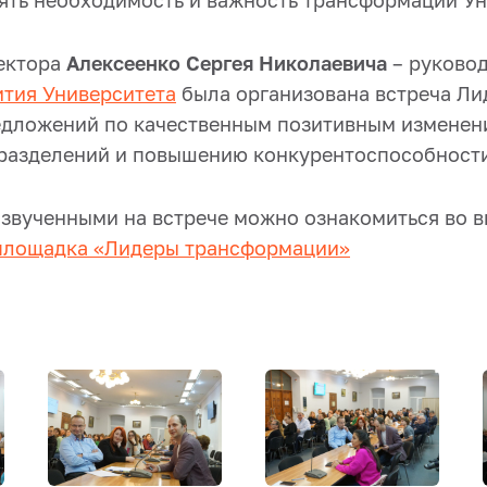
ять необходимость и важность трансформации Ун
ектора
Алексеенко Сергея Николаевича
– руково
тия Университета
была организована встреча Ли
едложений по качественным позитивным изменен
разделений и повышению конкурентоспособности
озвученными на встрече можно ознакомиться во в
площадка «Лидеры трансформации»