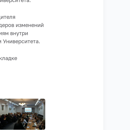
иверситета.
дителя
деров изменений
иям внутри
 Университета.
кладке