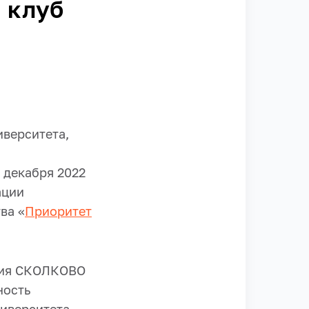
 клуб
иверситета,
 декабря 2022
ации
ва «
Приоритет
ния СКОЛКОВО
ность