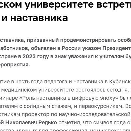
ком университете встрет
 и наставника
наставника, призванный продемонстрировать особ
работников, объявлен в России указом Президен
стране в 2023 году в знак уважения к учителям б
роприятия.
ие в честь года педагога и наставника в Кубанс
 медицинском университете состоялось сегодня. 
минаре «Роль наставника в цифровую эпоху» был
вателям с солидным стажем, и первокурсникам. В
стникам проректор по научно-исследовательской
й Николаевич Редько
отметил, что символ года о
чества, нужных для профессиональном успеха: оп