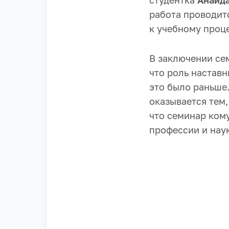
студентка
Анаида
работа проводит
к учебному проце
В заключении с
что роль наставн
это было раньше.
оказывается тем
что семинар кому
профессии и наук