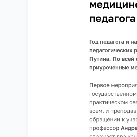
медицинс
педагога
Год педагога и 
педагогических 
Путина. По всей 
приуроченные ме
Первое мероприят
государственном
практическом се
всем, и препода
обращении к уча
профессор
Андре
отражает два ка