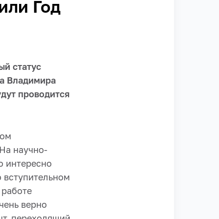
или Год
ый статус
та Владимира
удут проводится
ком
На научно-
о интересно
о вступительном
 работе
чень верно
ыт, переходящий