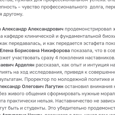
епность – чувство профессионального долга, пер
я другому.
в Александр Александрович
продемонстрировал 
на кафедре клинической и фундаментальной биох
 как передавалась, и как передается эстафета пок
Елена Борисовна Никифорова
показала, что в с
ожет участвовать сразу 4 поколения наставников
аевич Арделян
рассказал, как опыт и интуиция н
лиять на ход исследования, приведя к совершенн
ультатам. Проректор по молодежной политике и
ександр Олегович Лагутин
остановил внимания н
 без живого общения сформировать нужные мора
нта практически нельзя. Наставничество не зависи
гут быть и студенты. Это убедительно продемонс