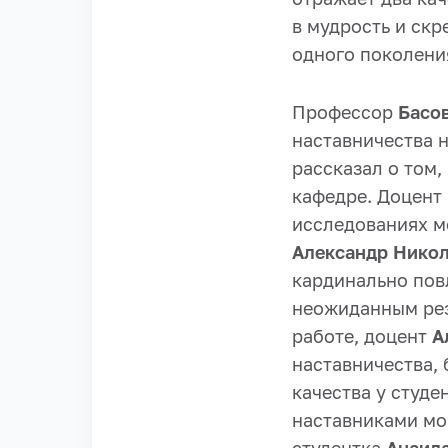
в мудрость и скр
одного поколени
Профессор
Басо
наставничества 
рассказал о том,
кафедре. Доцент
исследованиях м
Александр Никол
кардинально пов
неожиданным рез
работе, доцент
Ал
наставничества,
качества у студе
наставниками мо