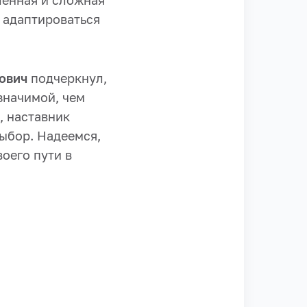
сленная и сложная
 адаптироваться
ович
подчеркнул,
значимой, чем
, наставник
выбор. Надеемся,
оего пути в