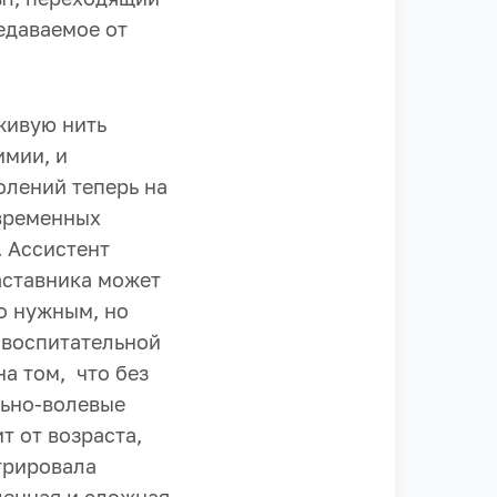
едаваемое от
живую нить
имии, и
олений теперь на
овременных
. Ассистент
аставника может
о нужным, но
 воспитательной
а том, что без
льно-волевые
т от возраста,
трировала