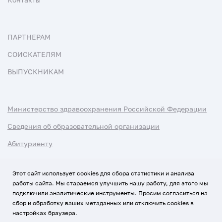
ПАРТНЕРАМ
СОИСКАТЕЛЯМ
ВЫПУСКНИКАМ
Министерство здравоохранения Российской Федерации
Сведения об образовательной организации
Абитуриенту
Наука и университеты
Этот сайт использует cookies для сбора статистики и анализа
работы сайта. Мы стараемся улучшить нашу работу, для этого мы
Условия использования материалов
подключили аналитические инструменты. Просим согласиться на
Политика обработки персональных данных
сбор и обработку ваших метаданных или отключить cookies в
настройках браузера.
Использование Cookies