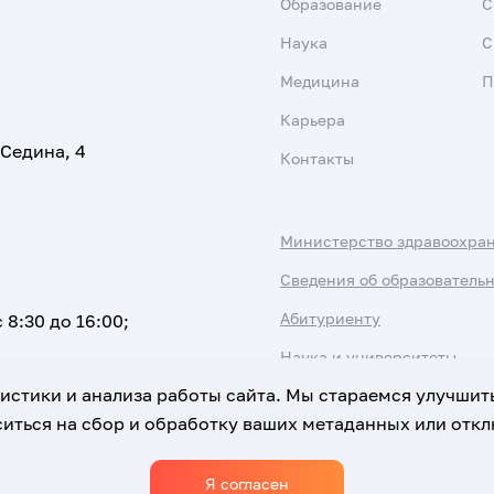
Образование
С
Наука
С
Медицина
П
Карьера
 Седина, 4
Контакты
Министерство здравоохра
Сведения об образователь
Абитуриенту
 8:30 до 16:00;
Наука и университеты
атистики и анализа работы сайта. Мы стараемся улучшит
иться на сбор и обработку ваших метаданных или отклю
Я согласен
Использование Cookies
Политика обработки персональны