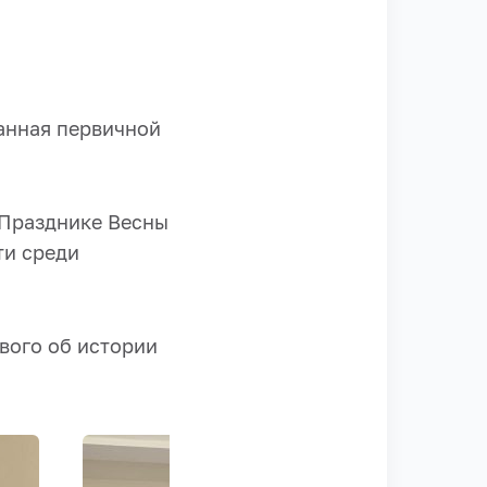
анная первичной
 Празднике Весны
ти среди
ового об истории