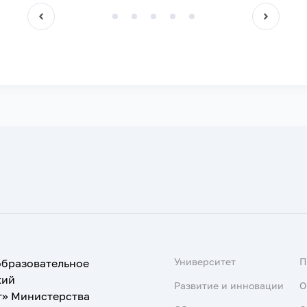
Университет
образовательное
кий
Развитие и инновации
О
т» Министерства