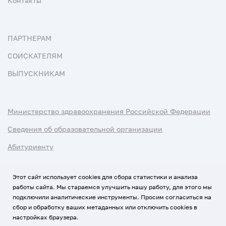
Контакты
ПАРТНЕРАМ
СОИСКАТЕЛЯМ
ВЫПУСКНИКАМ
Министерство здравоохранения Российской Федерации
Сведения об образовательной организации
Абитуриенту
Наука и университеты
Этот сайт использует cookies для сбора статистики и анализа
работы сайта. Мы стараемся улучшить нашу работу, для этого мы
Условия использования материалов
подключили аналитические инструменты. Просим согласиться на
Политика обработки персональных данных
сбор и обработку ваших метаданных или отключить cookies в
настройках браузера.
Использование Cookies