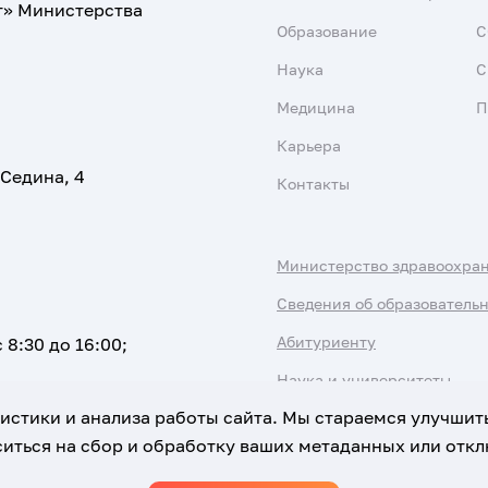
т» Министерства
Образование
С
Наука
С
Медицина
П
Карьера
 Седина, 4
Контакты
Министерство здравоохра
Сведения об образователь
Абитуриенту
 8:30 до 16:00;
Наука и университеты
атистики и анализа работы сайта. Мы стараемся улучшит
иться на сбор и обработку ваших метаданных или отклю