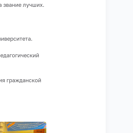
а звание лучших.
иверситета.
едагогический
ия гражданской