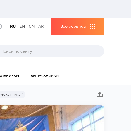
RU
EN
CN
AR
Все сервисы
ОЛЬНИКАМ
ВЫПУСКНИКАМ
еская лига."