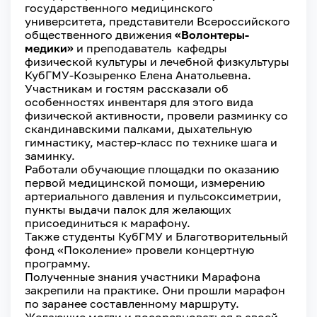
государственного медицинского
университета, представители Всероссийского
общественного движения
«Волонтеры-
медики»
и преподаватель кафедры
физической культуры и лечебной физкультуры
КубГМУ-Козыренко Елена Анатольевна.
Участникам и гостям рассказали об
особенностях инвентаря для этого вида
физической активности, провели разминку со
скандинавскими палками, дыхательную
гимнастику, мастер-класс по технике шага и
заминку.
Работали обучающие площадки по оказанию
первой медицинской помощи, измерению
артериального давления и пульсоксиметрии,
пункты выдачи палок для желающих
присоединиться к марафону.
Также студенты КубГМУ и Благотворительный
фонд «Поколение» провели концертную
программу.
Полученные знания участники Марафона
закрепили на практике. Они прошли марафон
по заранее составленному маршруту.
Желающие могли и посоревноваться в своей