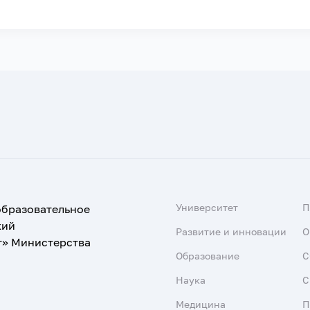
Университет
образовательное
кий
Развитие и инновации
О
т» Министерства
Образование
С
Наука
С
Медицина
П