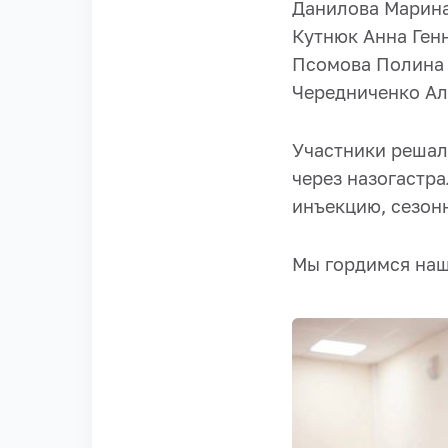
Данилова Марина
Кутнюк Анна Генн
Псомова Полина Н
Чередниченко Али
Участники решал
через назогастр
инъекцию, сезон
Мы гордимся наш