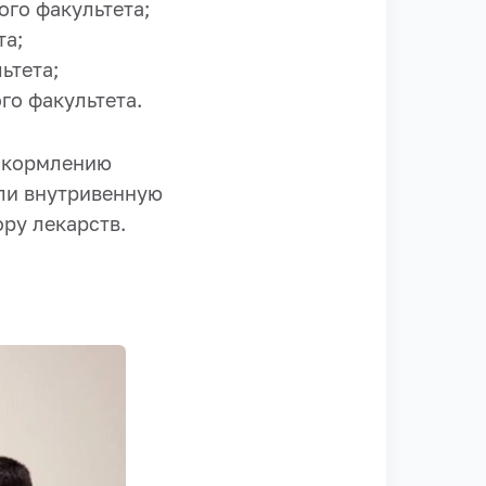
ого факультета;
та;
ьтета;
го факультета.
о кормлению
ели внутривенную
ру лекарств.