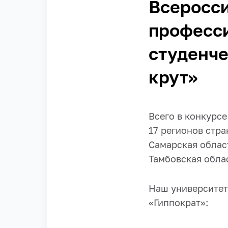
Всеросс
професс
студенче
крут»
Всего в конкурс
17 регионов стра
Самарская област
Тамбовская облас
Наш университет
«Гиппократ»: