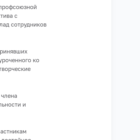
 профсоюзной
тива с
лад сотрудников
принявших
иуроченного ко
творческие
 члена
льности и
частникам