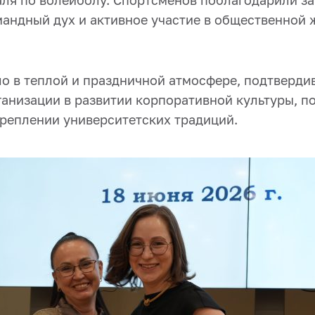
аля по волейболу. Спортсменов поблагодарили за
мандный дух и активное участие в общественной 
о в теплой и праздничной атмосфере, подтверди
анизации в развитии корпоративной культуры, п
креплении университетских традиций.