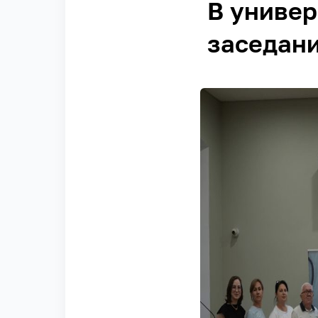
В универ
заседани