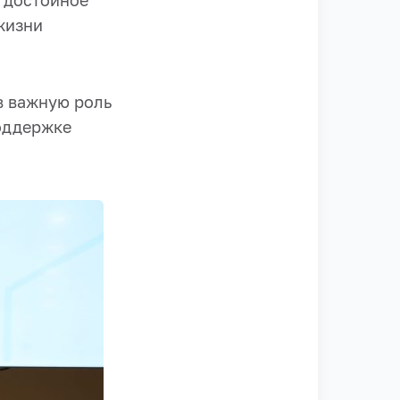
 достойное
жизни
в важную роль
оддержке