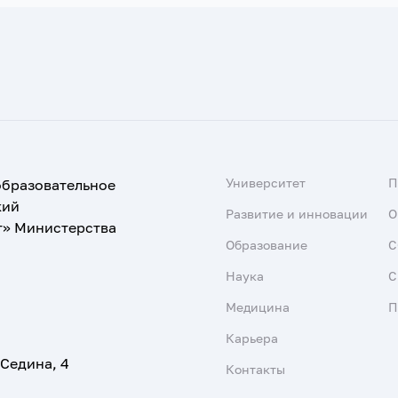
Университет
образовательное
кий
Развитие и инновации
О
т» Министерства
Образование
С
Наука
С
Медицина
П
Карьера
 Седина, 4
Контакты