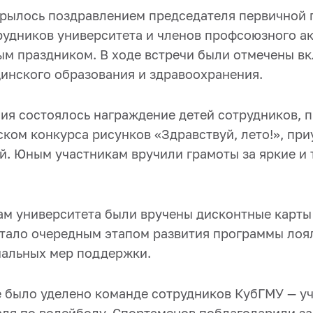
рылось поздравлением председателя первичной
рудников университета и членов профсоюзного ак
м праздником. В ходе встречи были отмечены вк
цинского образования и здравоохранения.
ния состоялось награждение детей сотрудников, 
ском конкурса рисунков «Здравствуй, лето!», пр
й. Юным участникам вручили грамоты за яркие и 
ам университета были вручены дисконтные карты
стало очередным этапом развития программы лоя
альных мер поддержки.
 было уделено команде сотрудников КубГМУ — у