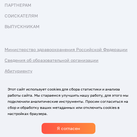
ПАРТНЕРАМ
СОИСКАТЕЛЯМ
ВЫПУСКНИКАМ
Министерство здравоохранения Российской Федерации
Сведения об образовательной организации
Абитуриенту
Наука и университеты
Этот сайт использует cookies для сбора статистики и анализа
работы сайта. Мы стараемся улучшить нашу работу, для этого мы
Условия использования материалов
подключили аналитические инструменты. Просим согласиться на
Политика обработки персональных данных
сбор и обработку ваших метаданных или отключить cookies в
настройках браузера.
Использование Cookies
Я согласен
1920-2026
© Все права защищены