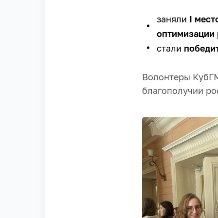
заняли
I мест
оптимизации 
стали
победит
Волонтеры КубГМ
благополучии ро