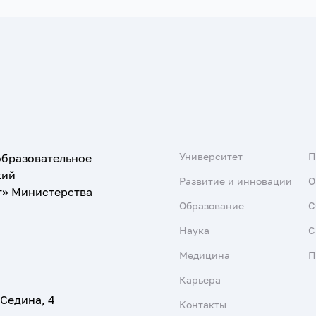
Университет
образовательное
кий
Развитие и инновации
О
т» Министерства
Образование
С
Наука
С
Медицина
П
Карьера
 Седина, 4
Контакты