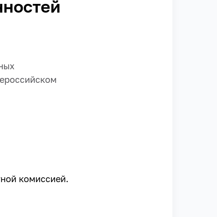
нностей
ных
сероссийском
тной комиссией.