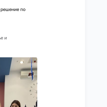
 решение по
е и