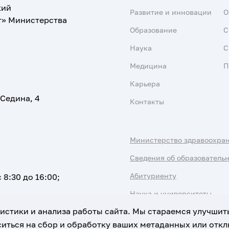
кий
Развитие и инновации
О
т» Министерства
Образование
С
Наука
С
Медицина
П
Карьера
 Седина, 4
Контакты
Министерство здравоохра
Сведения об образователь
Абитуриенту
 8:30 до 16:00;
Наука и университеты
атистики и анализа работы сайта. Мы стараемся улучшит
иться на сбор и обработку ваших метаданных или отклю