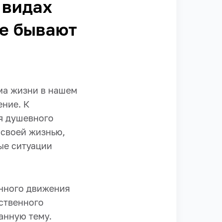
 видах
ие бывают
ма жизни в нашем
ение. К
я душевного
 своей жизнью,
ые ситуации
енного движения
рственного
анную тему.