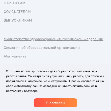
ПАРТНЕРАМ
СОИСКАТЕЛЯМ
ВЫПУСКНИКАМ
Министерство здравоохранения Российской Федерации
Сведения об образовательной организации
Абитуриенту
Наука и университеты
Этот сайт использует cookies для сбора статистики и анализа
работы сайта. Мы стараемся улучшить нашу работу, для этого мы
Условия использования материалов
подключили аналитические инструменты. Просим согласиться на
Политика обработки персональных данных
сбор и обработку ваших метаданных или отключить cookies в
настройках браузера.
Использование Cookies
Я согласен
1920-2026
© Все права защищены