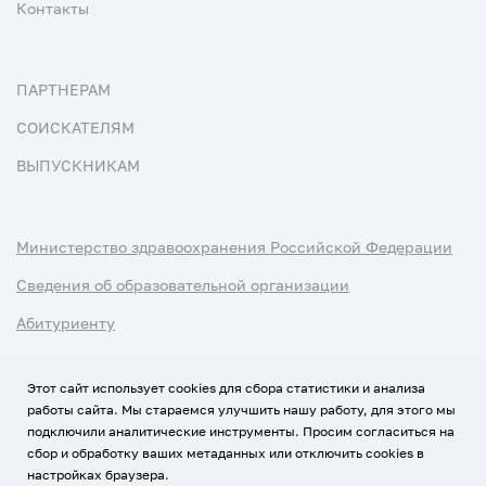
Контакты
ПАРТНЕРАМ
СОИСКАТЕЛЯМ
ВЫПУСКНИКАМ
Министерство здравоохранения Российской Федерации
Сведения об образовательной организации
Абитуриенту
Наука и университеты
Этот сайт использует cookies для сбора статистики и анализа
работы сайта. Мы стараемся улучшить нашу работу, для этого мы
Условия использования материалов
подключили аналитические инструменты. Просим согласиться на
Политика обработки персональных данных
сбор и обработку ваших метаданных или отключить cookies в
настройках браузера.
Использование Cookies