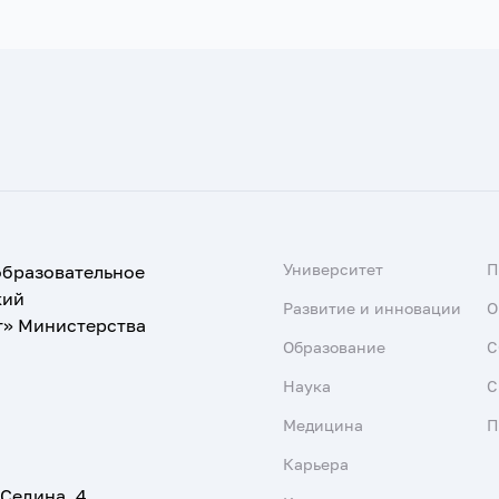
Университет
образовательное
кий
Развитие и инновации
О
т» Министерства
Образование
С
Наука
С
Медицина
П
Карьера
 Седина, 4