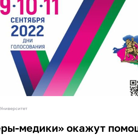
Университет
ёры-медики» окажут помо