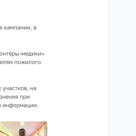
е кампании, в
лонтёры-медики»
телям пожилого
 участков, на
днения при
й информации.