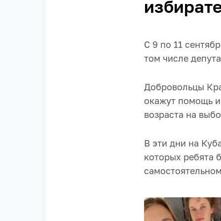
избират
С 9 по 11 сентяб
том числе депут
Добровольцы Кра
окажут помощь и
возраста на выбо
В эти дни на Куб
которых ребята 
самостоятельном