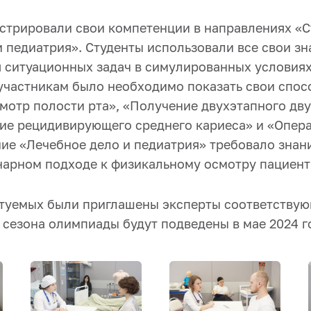
стрировали свои компетенции в направлениях «С
 педиатрия». Студенты использовали все свои зн
 ситуационных задач в симулированных условиях
участникам было необходимо показать свои спос
смотр полости рта», «Получение двухэтапного дв
ние рецидивирующего среднего кариеса» и «Опер
ние «Лечебное дело и педиатрия» требовало знан
арном подходе к физикальному осмотру пациент
туемых были приглашены эксперты соответствую
I сезона олимпиады будут подведены в мае 2024 г