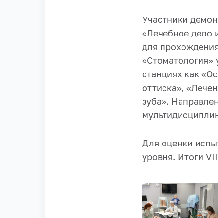
Участники демон
«Лечебное дело и
для прохождения
«Стоматология» 
станциях как «О
оттиска», «Лече
зуба». Направле
мультидисциплин
Для оценки испы
уровня. Итоги VI