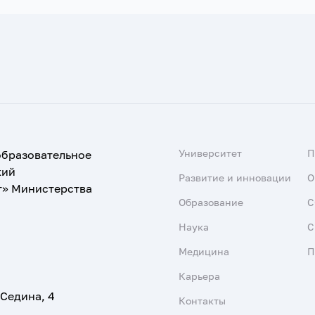
Университет
образовательное
кий
Развитие и инновации
О
т» Министерства
Образование
С
Наука
С
Медицина
П
Карьера
 Седина, 4
Контакты