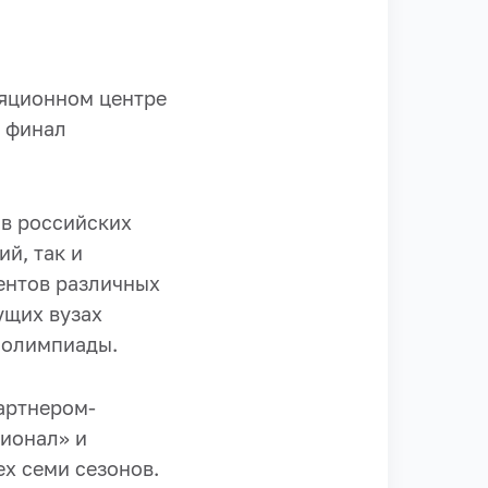
ляционном центре
л финал
ов российских
й, так и
ентов различных
ущих вузах
 олимпиады.
артнером-
ионал» и
х семи сезонов.