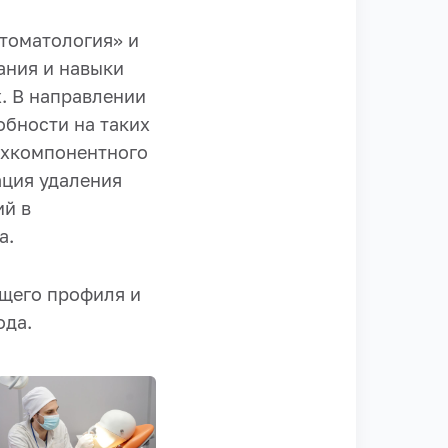
томатология» и
ания и навыки
. В направлении
обности на таких
ухкомпонентного
ация удаления
ий в
а.
щего профиля и
ода.