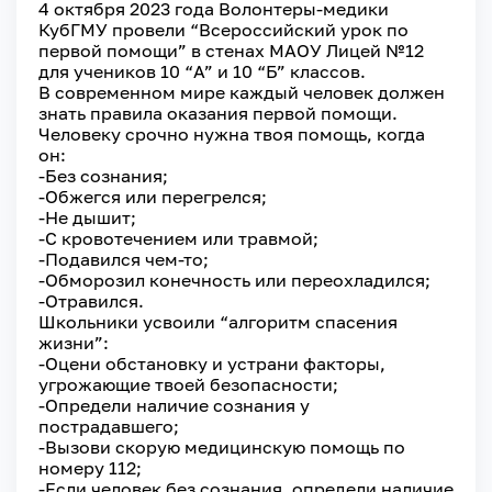
4 октября 2023 года Волонтеры-медики
КубГМУ провели “Всероссийский урок по
первой помощи” в стенах МАОУ Лицей №12
для учеников 10 “А” и 10 “Б” классов.
В современном мире каждый человек должен
знать правила оказания первой помощи.
Человеку срочно нужна твоя помощь, когда
он:
-Без сознания;
-Обжегся или перегрелся;
-Не дышит;
-С кровотечением или травмой;
-Подавился чем-то;
-Обморозил конечность или переохладился;
-Отравился.
Школьники усвоили “алгоритм спасения
жизни”:
-Оцени обстановку и устрани факторы,
угрожающие твоей безопасности;
-Определи наличие сознания у
пострадавшего;
-Вызови скорую медицинскую помощь по
номеру 112;
-Если человек без сознания, определи наличие