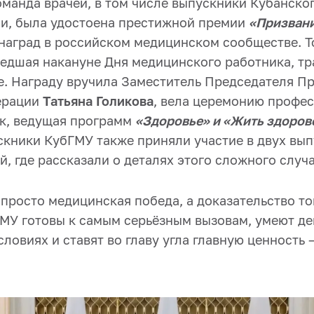
оманда врачей, в том числе выпускники Кубанско
и, была удостоена престижной премии
«Призван
наград в российском медицинском сообществе. 
едшая накануне Дня медицинского работника, т
е. Награду вручила Заместитель Председателя П
ерации
Татьяна Голикова
, вела церемонию профес
к, ведущая программ
«Здоровье» и «Жить здоров
скники КубГМУ также приняли участие в двух вы
 где рассказали о деталях этого сложного случа
 просто медицинская победа, а доказательство то
МУ готовы к самым серьёзным вызовам, умеют де
ловиях и ставят во главу угла главную ценность