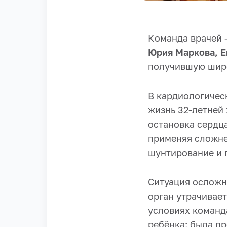
Команда врачей 
Юрия Маркова, Е
получившую широ
В кардиологичес
жизнь 32‑летней
остановка сердца
применяя сложне
шунтирование и 
Ситуация осложн
орган утрачивае
условиях команд
ребёнка: была пр