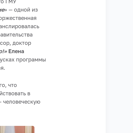
го ГМУ
ие
» — одной из
Торжественная
ранслировалась
равительства
сор, доктор
о!»
Елена
пусках программы
я.
го, что
йствовать в
 — человеческую