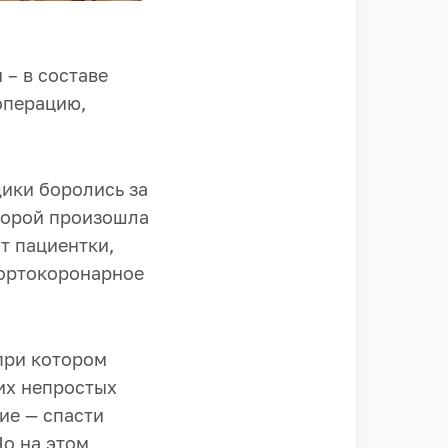
– в составе
операцию,
ики боролись за
торой произошла
т пациентки,
ортокоронарное
при котором
их непростых
ие — спасти
Но на этом