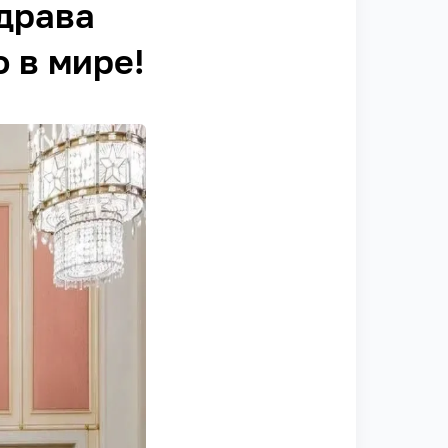
драва
 в мире!