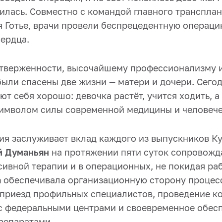
илась. Совместно с командой главного трансплан
я Готье, врачи провели беспрецедентную операци
сердца.
тверженности, высочайшему профессионализму 
были спасены две жизни — матери и дочери. Сего
т себя хорошо: девочка растёт, учится ходить, а
символом силы современной медицины и человече
ия заслуживает вклад каждого из выпускников К
й Думаньян
на протяжении пяти суток сопровожд
ивной терапии и в операционных, не покидая раб
а
обеспечивала организационную сторону процес
приезд профильных специалистов, проведение к
с федеральными центрами и своевременное обес
репаратами.