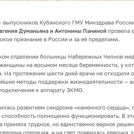
– выпускников Кубанского ГМУ Минздрава России 
вгения Думаньяна и Антонины Паниной
провела 
кое признание в России и за её пределами
.
ком отделении больницы Набережных Челнов мед
 женщины на восьмом месяце беременности, у ко
. На протяжении шести дней врачи не отходили о
йшие методы поддержки жизнедеятельности — а
подключение к аппарату ЭКМО.
илась развитием синдрома «каменного сердца», 
т способность полноценно функционировать. В эт
а приняла трудное, но единственно верное решен
оведена операция, и на свет появилась девочка. 