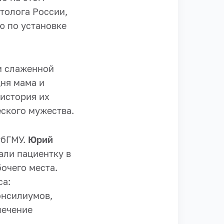
толога России,
ю по установке
и слаженной
дня мама и
 история их
ского мужества.
убГМУ.
Юрий
али пациентку в
очего места.
са:
онсилиумов,
печение