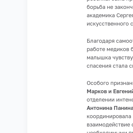
борьба не законч
академика Серге
искусственного 
Благодаря самоо
работе медиков 
малышка чувствую
спасения стала 
Особого признан
Марков и Евгени
отделении интенс
Антонина Панин
координировала 
взаимодействие 
необходимыми п