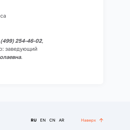
сса
 (499) 254-46-02
,
цо: заведующий
колаевна
.
RU
EN
CN
AR
Наверх