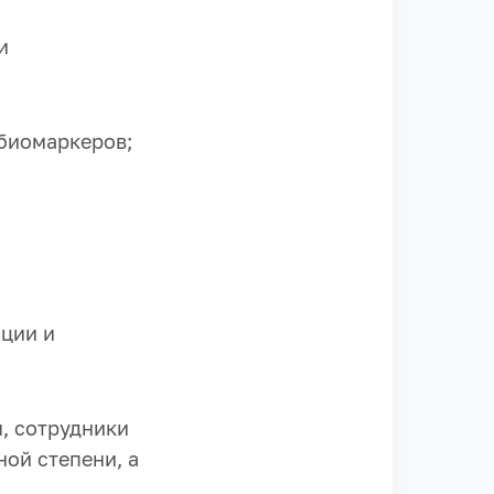
и
 биомаркеров;
ции и
, сотрудники
ной степени, а