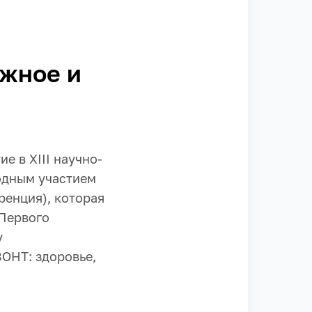
ожное и
 в XIII научно-
одным участием
ренция), которая
 Первого
у
ОНТ: здоровье,