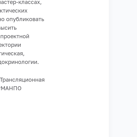
астер-классах,
ктических
но опубликовать
высить
о проектной
ектории
тическая,
докринологии.
«Трансляционная
 РМАНПО