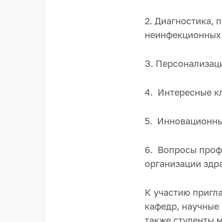
2. Диагностика,
неинфекционных 
З. Персонализац
4. Интересные к
5. Инновационны
6. Вопросы проф
организации здр
К участию пригл
кафедр, научные 
также студенты 