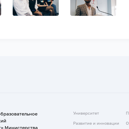
Университет
образовательное
кий
Развитие и инновации
О
т» Министерства