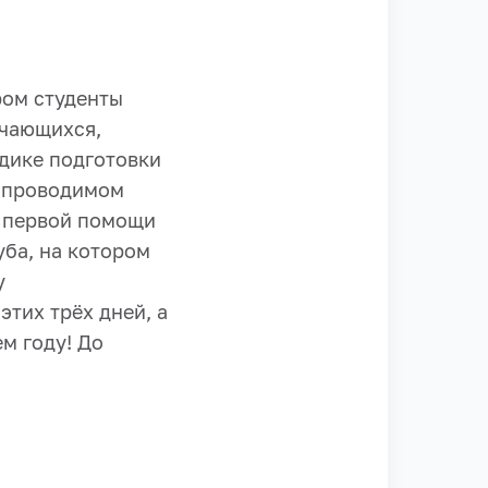
ром студенты
учающихся,
дике подготовки
, проводимом
ю первой помощи
уба, на котором
у
этих трёх дней, а
м году! До