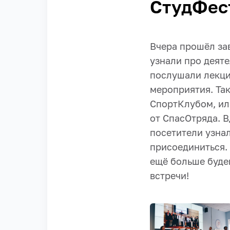
СтудФес
Вчера прошёл за
узнали про деят
послушали лекци
мероприятия. Та
СпортКлубом, ил
от СпасОтряда. 
посетители узнал
присоединиться. 
ещё больше буде
встречи!