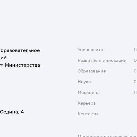
Университет
образовательное
кий
Развитие и инновации
О
т» Министерства
Образование
С
Наука
С
Медицина
П
Карьера
 Седина, 4
Контакты
Министерство здравоохра