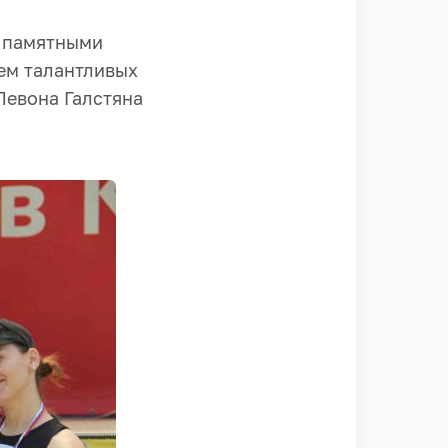
и памятными
ем талантливых
Левона Галстяна