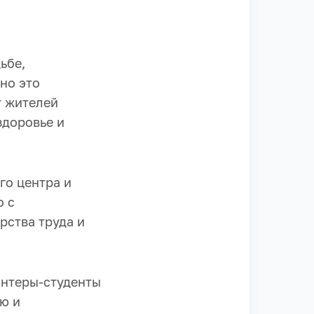
ьбе,
но это
т жителей
здоровье и
го центра и
о с
ства труда и
онтеры-студенты
ю и