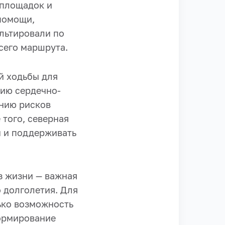
 площадок и
помощи,
льтировали по
сего маршрута.
й ходьбы для
нию сердечно-
ению рисков
 того, северная
м и поддерживать
з жизни — важная
 долголетия. Для
ько возможность
формирование