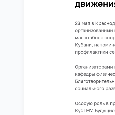
движени
23 мая в Красно
организованный 
масштабное спор
Кубани, напомина
профилактики се
Организаторами 
кафедры физичес
Благотворительн
социального раз
Особую роль в п
КубГМУ. Будущие