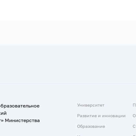
Университет
образовательное
кий
Развитие и инновации
О
т» Министерства
Образование
С