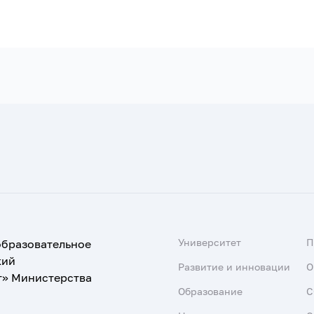
Университет
образовательное
кий
Развитие и инновации
О
т» Министерства
Образование
С