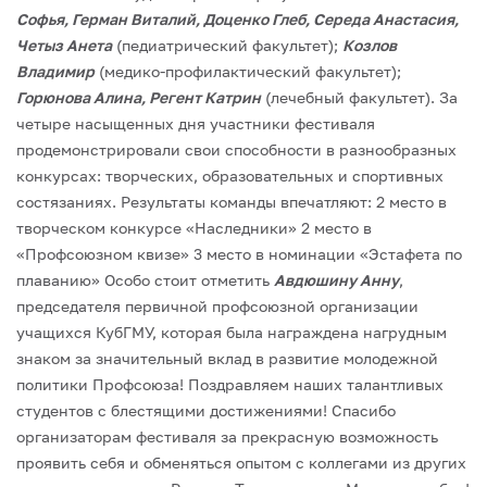
Софья, Герман Виталий, Доценко Глеб, Середа Анастасия,
Четыз Анета
(педиатрический факультет);
Козлов
Владимир
(медико-профилактический факультет);
Горюнова Алина, Регент Катрин
(лечебный факультет).
За
четыре насыщенных дня участники фестиваля
продемонстрировали свои способности в разнообразных
конкурсах: творческих, образовательных и спортивных
состязаниях.
Результаты команды впечатляют:
2 место в
творческом конкурсе «Наследники»
2 место в
«Профсоюзном квизе»
3 место в номинации «Эстафета по
плаванию»
Особо стоит отметить
Авдюшину Анну
,
председателя первичной профсоюзной организации
учащихся КубГМУ, которая была награждена нагрудным
знаком за значительный вклад в развитие молодежной
политики Профсоюза!
Поздравляем наших талантливых
студентов с блестящими достижениями! Спасибо
организаторам фестиваля за прекрасную возможность
проявить себя и обменяться опытом с коллегами из других