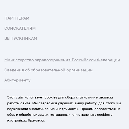
ПАРТНЕРАМ
СОИСКАТЕЛЯМ
ВЫПУСКНИКАМ
Министерство здравоохранения Российской Федерации
Сведения об образовательной организации
Абитуриенту
Наука и университеты
Этот сайт использует cookies для сбора статистики и анализа
работы сайта. Мы стараемся улучшить нашу работу, для этого мы
Условия использования материалов
подключили аналитические инструменты. Просим согласиться на
Политика обработки персональных данных
сбор и обработку ваших метаданных или отключить cookies в
настройках браузера.
Использование Cookies