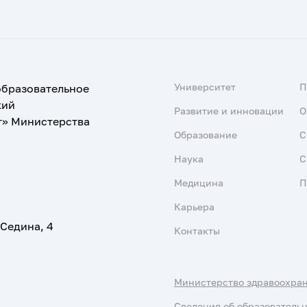
Университет
образовательное
кий
Развитие и инновации
О
т» Министерства
Образование
С
Наука
С
Медицина
П
Карьера
 Седина, 4
Контакты
Министерство здравоохра
Сведения об образователь