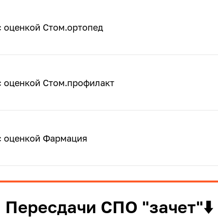
с оценкой Стом.ортопед
с оценкой Стом.профилакт
с оценкой Фармация
Пересдачи СПО "зачет"⬇️