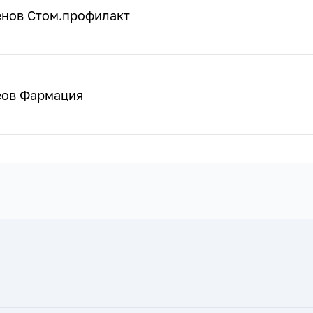
енов Стом.профилакт
еов Фармация