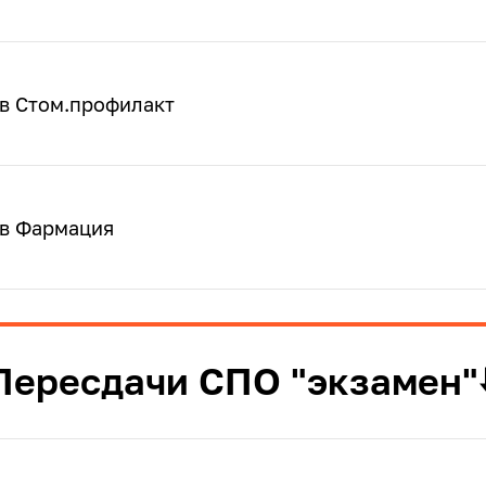
ов Стом.профилакт
ов Фармация
Пересдачи СПО "экзамен"⬇