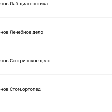
енов Лаб.диагностика
енов Лечебное дело
енов Сестринское дело
енов Стом.ортопед