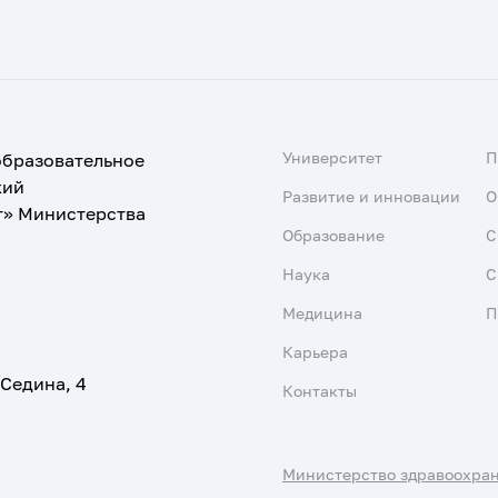
Университет
образовательное
кий
Развитие и инновации
О
т» Министерства
Образование
С
Наука
С
Медицина
П
Карьера
 Седина, 4
Контакты
Министерство здравоохра