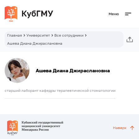
Меню
Главная
Университет
Все сотрудники
Ашева Диана Джираслановна
Ашева Диана Джираслановна
старший лаборант кафедры терапевтической стоматологии
Наверх