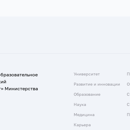
Университет
образовательное
кий
Развитие и инновации
О
т» Министерства
Образование
С
Наука
С
Медицина
П
Карьера