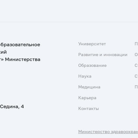
Университет
образовательное
кий
Развитие и инновации
О
т» Министерства
Образование
С
Наука
С
Медицина
П
Карьера
 Седина, 4
Контакты
Министерство здравоохра