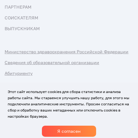
ПАРТНЕРАМ
СОИСКАТЕЛЯМ
ВЫПУСКНИКАМ
Министерство здравоохранения Российской Федерации
Сведения об образовательной организации
Абитуриенту
Наука и университеты
Этот сайт использует cookies для сбора статистики и анализа
работы сайта. Мы стараемся улучшить нашу работу, для этого мы
Условия использования материалов
подключили аналитические инструменты. Просим согласиться на
Политика обработки персональных данных
сбор и обработку ваших метаданных или отключить cookies в
настройках браузера.
Использование Cookies
Я согласен
1920-2026
© Все права защищены