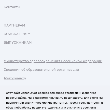
Контакты
ПАРТНЕРАМ
СОИСКАТЕЛЯМ
ВЫПУСКНИКАМ
Министерство здравоохранения Российской Федерации
Сведения об образовательной организации
Абитуриенту
Наука и университеты
Этот сайт использует cookies для сбора статистики и анализа
работы сайта. Мы стараемся улучшить нашу работу, для этого мы
Условия использования материалов
подключили аналитические инструменты. Просим согласиться на
Политика обработки персональных данных
сбор и обработку ваших метаданных или отключить cookies в