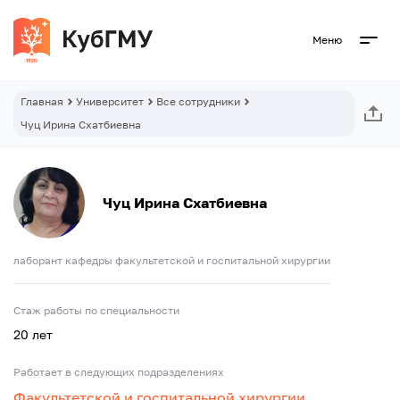
Меню
Главная
Университет
Все сотрудники
Чуц Ирина Схатбиевна
Чуц Ирина Схатбиевна
лаборант кафедры факультетской и госпитальной хирургии
Стаж работы по специальности
20 лет
Работает в следующих подразделениях
Факультетской и госпитальной хирургии