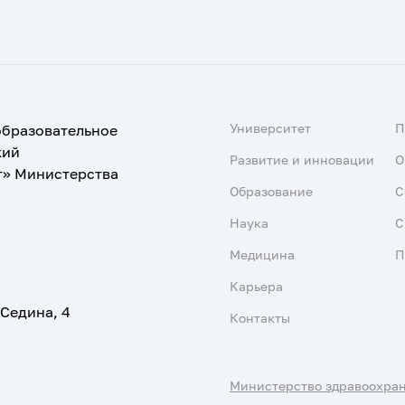
Университет
образовательное
кий
Развитие и инновации
О
т» Министерства
Образование
С
Наука
С
Медицина
П
Карьера
 Седина, 4
Контакты
Министерство здравоохра