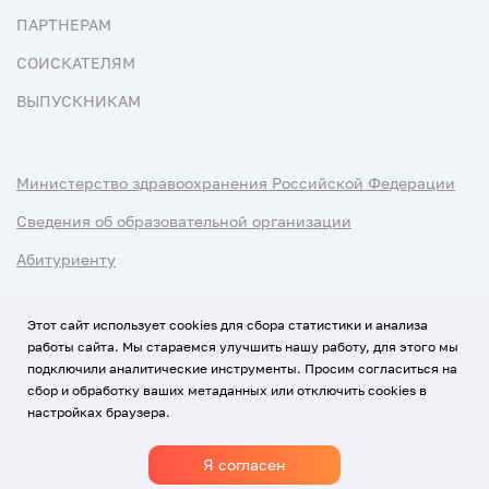
ПАРТНЕРАМ
СОИСКАТЕЛЯМ
ВЫПУСКНИКАМ
Министерство здравоохранения Российской Федерации
Сведения об образовательной организации
Абитуриенту
Наука и университеты
Этот сайт использует cookies для сбора статистики и анализа
работы сайта. Мы стараемся улучшить нашу работу, для этого мы
Условия использования материалов
подключили аналитические инструменты. Просим согласиться на
Политика обработки персональных данных
сбор и обработку ваших метаданных или отключить cookies в
настройках браузера.
Использование Cookies
Я согласен
1920-2026
© Все права защищены