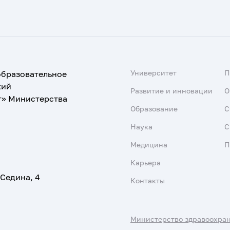
Университет
образовательное
кий
Развитие и инновации
О
т» Министерства
Образование
С
Наука
С
Медицина
П
Карьера
 Седина, 4
Контакты
Министерство здравоохра