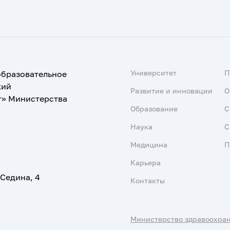
Университет
образовательное
кий
Развитие и инновации
О
т» Министерства
Образование
С
Наука
С
Медицина
П
Карьера
 Седина, 4
Контакты
Министерство здравоохра