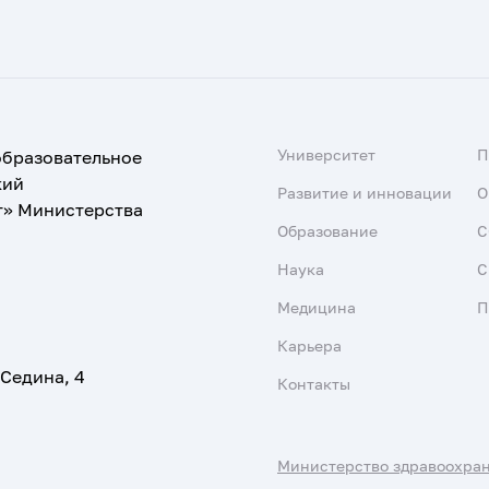
Университет
образовательное
кий
Развитие и инновации
О
т» Министерства
Образование
С
Наука
С
Медицина
П
Карьера
 Седина, 4
Контакты
Министерство здравоохра