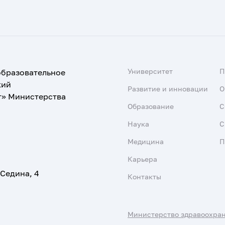
Университет
образовательное
кий
Развитие и инновации
О
т» Министерства
Образование
С
Наука
С
Медицина
П
Карьера
 Седина, 4
Контакты
Министерство здравоохра