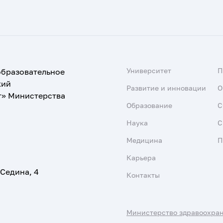
Университет
образовательное
кий
Развитие и инновации
О
т» Министерства
Образование
С
Наука
С
Медицина
П
Карьера
 Седина, 4
Контакты
Министерство здравоохра