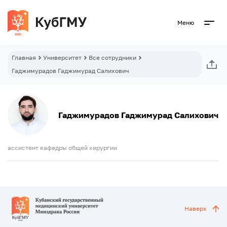
Меню
Главная
Университет
Все сотрудники
Гаджимурадов Гаджимурад Салихович
Гаджимурадов Гаджимурад Салихович
ассистент кафедры общей хирургии
Наверх