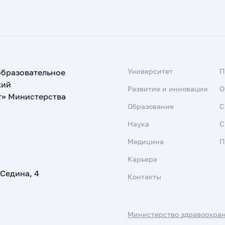
Университет
образовательное
кий
Развитие и инновации
О
т» Министерства
Образование
С
Наука
С
Медицина
П
Карьера
 Седина, 4
Контакты
Министерство здравоохра