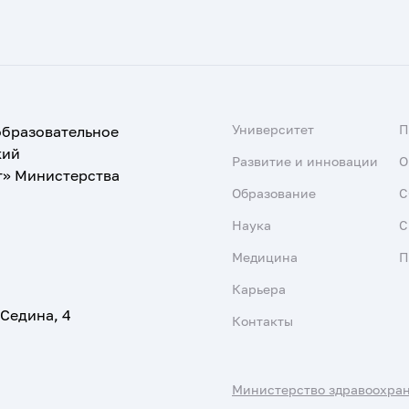
Университет
образовательное
кий
Развитие и инновации
О
т» Министерства
Образование
С
Наука
С
Медицина
П
Карьера
 Седина, 4
Контакты
Министерство здравоохра