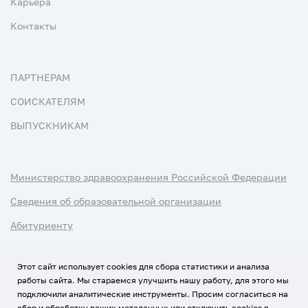
Карьера
Контакты
ПАРТНЕРАМ
СОИСКАТЕЛЯМ
ВЫПУСКНИКАМ
Министерство здравоохранения Российской Федерации
Сведения об образовательной организации
Абитуриенту
Наука и университеты
Этот сайт использует cookies для сбора статистики и анализа
работы сайта. Мы стараемся улучшить нашу работу, для этого мы
Условия использования материалов
подключили аналитические инструменты. Просим согласиться на
Политика обработки персональных данных
сбор и обработку ваших метаданных или отключить cookies в