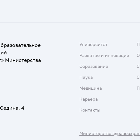
Университет
образовательное
кий
Развитие и инновации
О
т» Министерства
Образование
С
Наука
С
Медицина
П
Карьера
 Седина, 4
Контакты
Министерство здравоохра